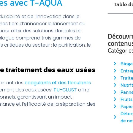
lles avec T-AQUA
Table d
abilité et de l’innovation dans le
ommes fiers d’annoncer le lancement du
pour offrir des solutions durables et
Découvre
catalogue comprend trois gammes de
contenu
critiques du secteur : la purification, le
Catégorie
Bioga
le traitement des eaux usées
Entre
Trait
binant des
coagulants et des floculants
Nutri
tement des eaux usées.
TU-CLUST
offre
Panne
ionnels, garantissant un impact
Fruits
nce et l’efficacité de la séparation des
Papie
Déter
de ne