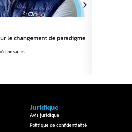
TRAITEMENT DE L'E
pour le changement de paradigme
Engagement e
responsable
péenne sur les
L’industrie connaî
Juridique
Avis juridique
Politique de confidentialité