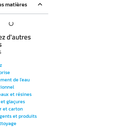
es matières
z d'autres
s
s
z
prise
ement de l'eau
tionnel
aux et résines
 et glaçures
r et carton
gents et produits
ttoyage