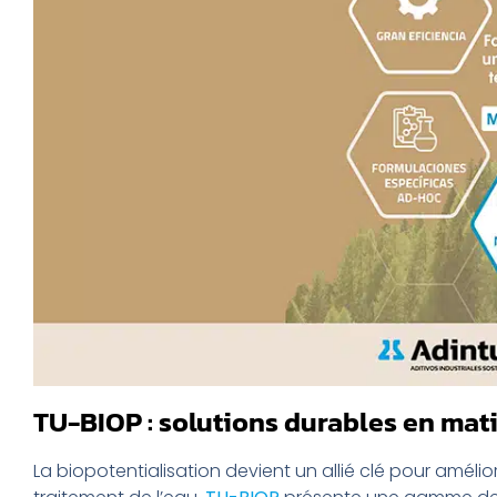
TU-BIOP : solutions durables en mat
La biopotentialisation devient un allié clé pour améli